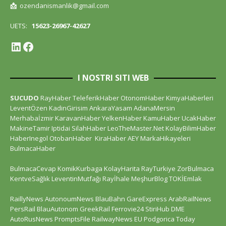
📩
ozendanismanlik@gmail.com
UETS:
15623-26967-42627
I NOSTRI SITI WEB
SUCUDO
RayHaber
TeleferikHaber
OtonomHaber
KimyaHaberleri
LeventÖzen
KadinGirisim
AnkaraYasam
AdanaMersin
Merhabaİzmir
KaravanHaber
YelkenHaber
KamuHaber
UcakHaber
MakineTamir
Iptidai
SilahHaber
LeoTheMaster.Net
KolayBilimHaber
HaberInegol
OtobanHaber
KiraHaber
AEY
MarkaHikayeleri
BulmacaHaber
BulmacaCevap
KomikKurbaga
KolayHarita
RayTurkiye
ZorBulmaca
KentveSağlık
LeventinMutfağı
Rayİhale
MeşhurBlog
TOKİEmlak
RaillyNews
AutonoumNews
BlauBahn
GareExpress
ArabRailNews
PersRail
BlauAutonom
GreekRail
Ferrovie24
StiriHub
DME
AutoRusNews
PromptsFile
RailwayNews EU
Podgorica Today