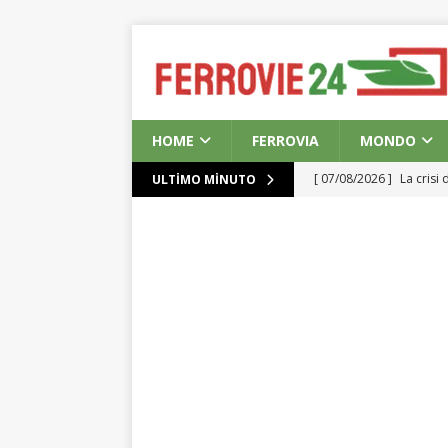
HOME
FERROVIA
MONDO
[ 07/08/2026 ]
La crisi
ULTIMO MINUTO
d’acquisto
EUROPE
[ 06/08/2026 ]
Dettagli
AMERICA
[ 06/08/2026 ]
Secca in
[ 06/08/2026 ]
L’UE des
all’Ucraina
EUROPE
[ 07/08/2026 ]
Scandalo