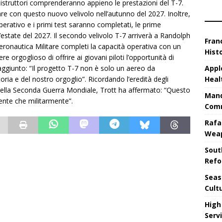
e istruttori comprenderanno appieno le prestazioni del T-7.
olare con questo nuovo velivolo nell’autunno del 2027. Inoltre,
operativo e i primi test saranno completati, le prime
’estate del 2027. Il secondo velivolo T-7 arriverà a Randolph
Fran
Aeronautica Militare completi la capacità operativa con un
Hist
ere orgoglioso di offrire ai giovani piloti l’opportunità di
Appl
 aggiunto: “Il progetto T-7 non è solo un aereo da
Heal
ria e del nostro orgoglio”. Ricordando l’eredità degli
ri della Seconda Guerra Mondiale, Trott ha affermato: “Questo
Mand
mente che militarmente”.
Comm
Rafa
Wea
Sout
Refo
Seas
Cult
High
Serv