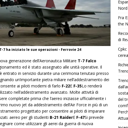
Espan
Nord
Fra E
the 
Recor
di Re
Cpkc 
 ha iniziato le sue operazioni - Ferrovie 24
cerea
uova generazione dell’Aeronautica Militare
T-7 Falco
Richie
ionamento ed è stato assegnato alle unità operative. Il
Treno
 entrato in servizio durante una cerimonia tenutasi presso
gnando un’importante pietra miliare nell’addestramento dei
Treno
consente ai piloti moderni di farlo
F-22
E
F-35
Lo renderà
dall’
ilizzato nell’addestramento avanzato. Molte attività di
sosta
e completate prima che l’aereo iniziasse ufficialmente i
del t
primo nuovo jet da addestramento dell’Air Force in più di un
comfo
stramento progettato per consentire ai piloti di imparare
Perch
ati. aereo per gli studenti
B-21 Raider
E
F-47
Si prevede
Attua
egnare come utilizzare gli aerei da guerra di nuova
Incen