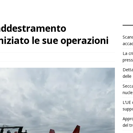
 addestramento
iziato le sue operazioni
Scand
acca
La cr
press
Detta
delle
Secca
nucle
L’UE 
suppo
Appro
del t