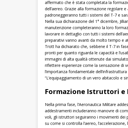
affermato che è stata completata la formazi
dell’aereo. Grazie alla formazione regolare e a
padroneggeranno tutti i sistemi del T-7 e sar
Nella sua dichiarazione del 1° dicembre, Jilli
manutenzione completeranno la loro formazio
lavorare in dettaglio con tutti i sistemi dell
preparativi vanno avanti da molto tempo e at
Trott ha dichiarato che, sebbene il T-7 in f
pronti per quanto riguarda le capacità e l’usa
immagini di alta qualità ottenute dai simulat
riflettere esperienze come la sensazione di vol
l’importanza fondamentale dell’infrastruttur
“L’equipaggiamento di un vero abitacolo e si
Formazione Istruttori e 
Nella prima fase, l’Aeronautica Militare addestr
addestramenti includeranno manovre di comba
voli, gli istruttori seguiranno i movimenti dei 
su come si controlla l’aereo, l’accelerazione, l