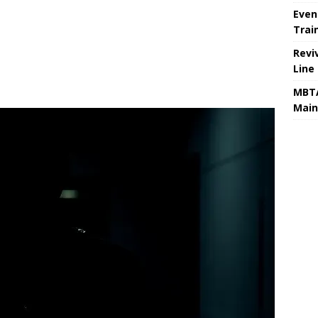
Even
Trai
Revi
Line
MBTA
Main