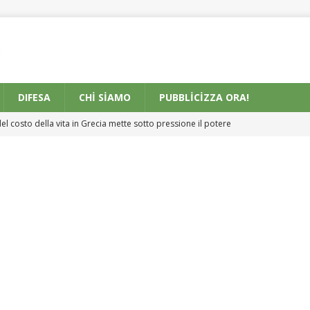
DIFESA
CHI SIAMO
PUBBLICIZZA ORA!
 del costo della vita in Grecia mette sotto pressione il potere
 sugli Aumenti e Premi per i Lavoratori delle Ferrovie de Usa
 Europa: fiumi prosciugati e centrali nucleari ferme
EUROPE
tina circa 4 miliardi di dollari in nuovo supporto di difesa
 di abusi sessuali presso la più grande accademia del Regno