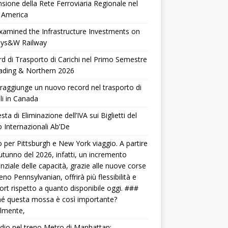
sione della Rete Ferroviaria Regionale nel
 America
xamined the Infrastructure Investments on
Nys&W Railway
d di Trasporto di Carichi nel Primo Semestre
ading & Northern 2026
raggiunge un nuovo record nel trasporto di
li in Canada
sta di Eliminazione dell’IVA sui Biglietti del
 Internazionali Ab’De
 per Pittsburgh e New York viaggio. A partire
autunno del 2026, infatti, un incremento
nziale delle capacità, grazie alle nuove corse
reno Pennsylvanian, offrirà più flessibilità e
rt rispetto a quanto disponibile oggi. ###
é questa mossa è così importante?
lmente,
dio nel treno Metro di Manhattan: