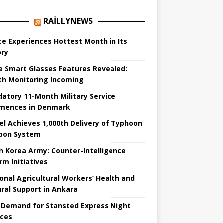
RAILLYNEWS
ce Experiences Hottest Month in Its
ory
e Smart Glasses Features Revealed:
th Monitoring Incoming
atory 11-Month Military Service
ences in Denmark
el Achieves 1,000th Delivery of Typhoon
pon System
h Korea Army: Counter-Intelligence
rm Initiatives
onal Agricultural Workers’ Health and
ural Support in Ankara
 Demand for Stansted Express Night
ices