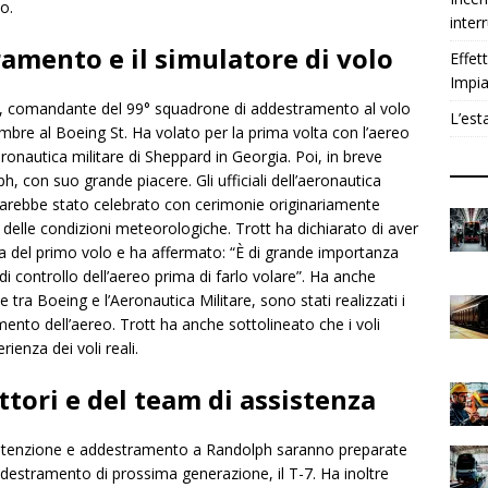
o.
inter
ramento e il simulatore di volo
Effet
Impia
tt, comandante del 99° squadrone di addestramento al volo
L’est
embre al Boeing St. Ha volato per la prima volta con l’aereo
aeronautica militare di Sheppard in Georgia. Poi, in breve
 con suo grande piacere. Gli ufficiali dell’aeronautica
eo sarebbe stato celebrato con cerimonie originariamente
 delle condizioni meteorologiche. Trott ha dichiarato di aver
ma del primo volo e ha affermato: “È di grande importanza
di controllo dell’aereo prima di farlo volare”. Ha anche
 tra Boeing e l’Aeronautica Militare, sono stati realizzati i
amento dell’aereo. Trott ha anche sottolineato che i voli
ienza dei voli reali.
ttori e del team di assistenza
nutenzione e addestramento a Randolph saranno preparate
ddestramento di prossima generazione, il T-7. Ha inoltre