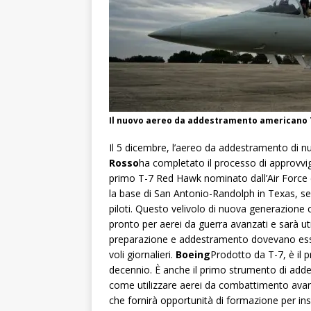
Il nuovo aereo da addestramento americano T-7
Il 5 dicembre, l’aereo da addestramento di n
Rosso
ha completato il processo di approvvig
primo T-7 Red Hawk nominato dall’Air Force è
la base di San Antonio-Randolph in Texas, se
piloti. Questo velivolo di nuova generazione 
pronto per aerei da guerra avanzati e sarà ut
preparazione e addestramento dovevano esser
voli giornalieri.
Boeing
Prodotto da T-7, è il 
decennio. È anche il primo strumento di adde
come utilizzare aerei da combattimento avanz
che fornirà opportunità di formazione per ins