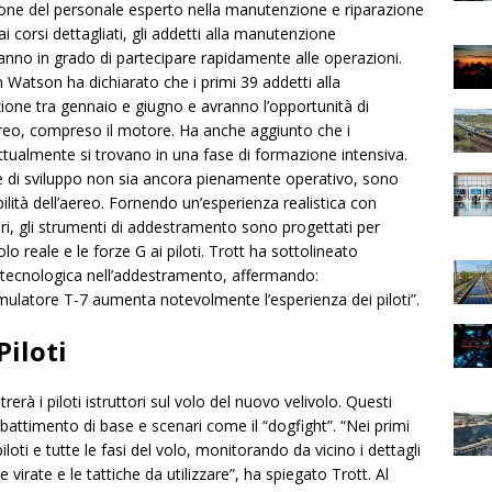
one del personale esperto nella manutenzione e riparazione
i corsi dettagliati, gli addetti alla manutenzione
anno in grado di partecipare rapidamente alle operazioni.
an Watson ha dichiarato che i primi 39 addetti alla
ne tra gennaio e giugno e avranno l’opportunità di
’aereo, compreso il motore. Ha anche aggiunto che i
tualmente si trovano in una fase di formazione intensiva.
ase di sviluppo non sia ancora pienamente operativo, sono
bilità dell’aereo. Fornendo un’esperienza realistica con
ori, gli strumenti di addestramento sono progettati per
o reale e le forze G ai piloti. Trott ha sottolineato
a tecnologica nell’addestramento, affermando:
mulatore T-7 aumenta notevolmente l’esperienza dei piloti”.
Piloti
erà i piloti istruttori sul volo del nuovo velivolo. Questi
ttimento di base e scenari come il “dogfight”. “Nei primi
piloti e tutte le fasi del volo, monitorando da vicino i dettagli
e virate e le tattiche da utilizzare”, ha spiegato Trott. Al