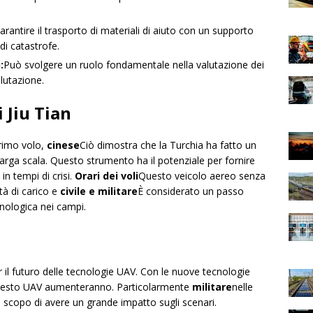
arantire il trasporto di materiali di aiuto con un supporto
di catastrofe.
:
Può svolgere un ruolo fondamentale nella valutazione dei
alutazione.
 Jiu Tian
primo volo,
cinese
Ciò dimostra che la Turchia ha fatto un
arga scala. Questo strumento ha il potenziale per fornire
in tempi di crisi.
Orari dei voli
Questo veicolo aereo senza
tà di carico e
civile e militare
È considerato un passo
cnologica nei campi.
 il futuro delle tecnologie UAV. Con le nuove tecnologie
i questo UAV aumenteranno. Particolarmente
militare
nelle
 scopo di avere un grande impatto sugli scenari.