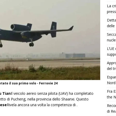
La cr
press
Detta
delle
Secca
nucle
L’UE 
suppo
Appro
del t
Espan
Nord
tato il suo primo volo - Ferrovie 24
Fra E
iu Tian
Il veicolo aereo senza pilota (UAV) ha completato
the 
etto di Pucheng, nella provincia dello Shaanxi. Questo
nese
Rivela ancora una volta la competenza di .
Recor
di Re