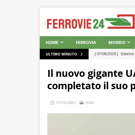
HOME
FERROVIA
MONDO
[ 07/08/2026 ]
Sistema 
ULTIMO MINUTO
ASIA
Il nuovo gigante U
[ 07/08/2026 ]
Ferma f
completato il suo 
[ 07/08/2026 ]
Scandalo
Unito
EUROPE
11/12/2025
ASIA
[ 07/08/2026 ]
La crisi
d’acquisto
EUROPE
[ 07/08/2026 ]
La capa