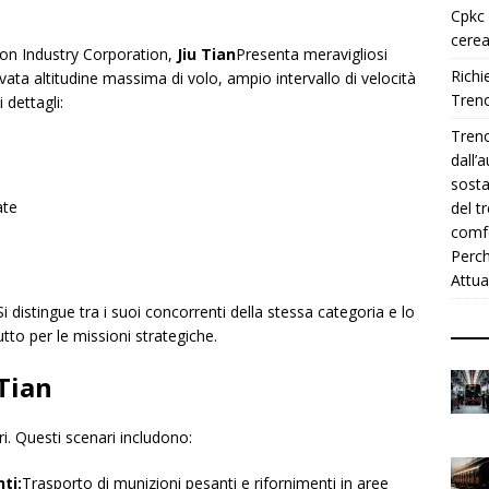
Cpkc 
cerea
ion Industry Corporation,
Jiu Tian
Presenta meravigliosi
Richie
vata altitudine massima di volo, ampio intervallo di velocità
Treno
 dettagli:
Treno
dall’
sosta
ate
del t
comfo
Perch
Attua
Si distingue tra i suoi concorrenti della stessa categoria e lo
to per le missioni strategiche.
 Tian
ri. Questi scenari includono:
ti:
Trasporto di munizioni pesanti e rifornimenti in aree