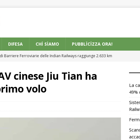
DIFESA
CHI SIAMO
PUBBLICIZZA ORA!
di Barriere Ferroviarie delle Indian Railways raggiunge 2.633 km
AV cinese Jiu Tian ha
erma ferma ferma
_MACCHIARE
primo volo
La ca
 di abusi sessuali presso la più grande accademia del Regno
49% 
Siste
 del costo della vita in Grecia mette sotto pressione il potere
Railw
Ferm
Scand
cità del porto di Tacoma aumenterà del 49% con nuove gru
acca