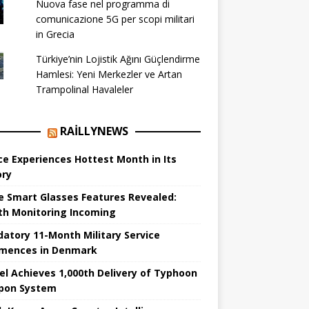
Nuova fase nel programma di
comunicazione 5G per scopi militari
in Grecia
Türkiye’nin Lojistik Ağını Güçlendirme
Hamlesi: Yeni Merkezler ve Artan
Trampolinal Havaleler
RAILLYNEWS
ce Experiences Hottest Month in Its
ory
e Smart Glasses Features Revealed:
th Monitoring Incoming
atory 11-Month Military Service
ences in Denmark
el Achieves 1,000th Delivery of Typhoon
pon System