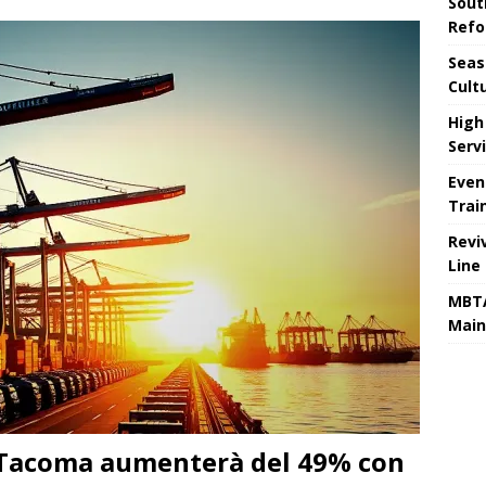
Sout
Refo
Seas
Cult
High
Serv
Even
Trai
Revi
Line
MBTA
Main
i Tacoma aumenterà del 49% con