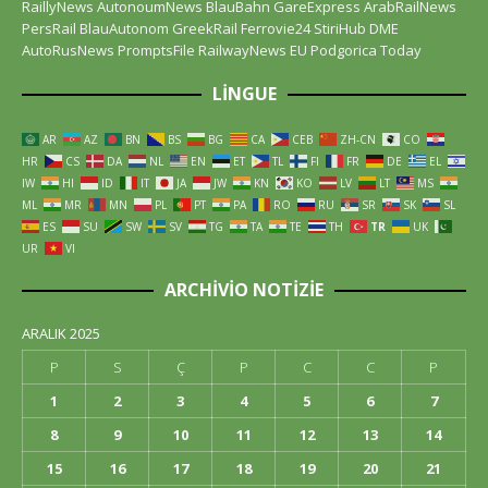
RaillyNews
AutonoumNews
BlauBahn
GareExpress
ArabRailNews
PersRail
BlauAutonom
GreekRail
Ferrovie24
StiriHub
DME
AutoRusNews
PromptsFile
RailwayNews EU
Podgorica Today
LINGUE
AR
AZ
BN
BS
BG
CA
CEB
ZH-CN
CO
HR
CS
DA
NL
EN
ET
TL
FI
FR
DE
EL
IW
HI
ID
IT
JA
JW
KN
KO
LV
LT
MS
ML
MR
MN
PL
PT
PA
RO
RU
SR
SK
SL
ES
SU
SW
SV
TG
TA
TE
TH
TR
UK
UR
VI
ARCHIVIO NOTIZIE
ARALIK 2025
P
S
Ç
P
C
C
P
1
2
3
4
5
6
7
8
9
10
11
12
13
14
15
16
17
18
19
20
21