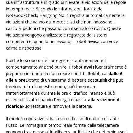
sua infrastruttura è in grado di rilevare le violazioni delle regole
in tempo reale. Secondo le informazioni fornite da
NotebookCheck, Hangxing No. 1 registra automaticamente le
violazioni che vanno dai motociclisti che non indossano il
casco ai pedoni che passano con il semaforo rosso. Queste
violazioni vengono analizzate e registrate dai sistemi
competenti e, quando necessario, il robot avvisa con voce
calma e rispettosa.
Poiché lo scopo qui è correggere istantaneamente il
comportamento anziché punire, il robot
avvisi
Generalmente è
preparato in modo da non creare conflitti. Robot, ca.
dalle 6
alle 8 ore
Dotato di un sistema di batterie sostituibili che può
funzionare tra In questo modo, può funzionare
ininterrottamente durante le ore di traffico intenso e può
essere utilizzato quando l’energia è bassa.
alla stazione di
ricarica
Può restituire e rinnovare la batteria.
Il modello operativo si basa su un flusso di dati in costante
flusso. Le immagini in tempo reale fornite dalle telecamere
vengono trasmesse all’intelligenza artificiale che determina se i