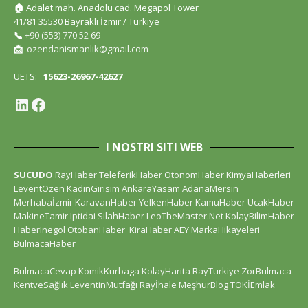
🏠
Adalet mah. Anadolu cad. Megapol Tower
41/81 35530 Bayraklı İzmir / Türkiye
📞
+90 (553) 770 52 69
📩
ozendanismanlik@gmail.com
UETS:
15623-26967-42627
I NOSTRI SITI WEB
SUCUDO
RayHaber
TeleferikHaber
OtonomHaber
KimyaHaberleri
LeventÖzen
KadinGirisim
AnkaraYasam
AdanaMersin
Merhabaİzmir
KaravanHaber
YelkenHaber
KamuHaber
UcakHaber
MakineTamir
Iptidai
SilahHaber
LeoTheMaster.Net
KolayBilimHaber
HaberInegol
OtobanHaber
KiraHaber
AEY
MarkaHikayeleri
BulmacaHaber
BulmacaCevap
KomikKurbaga
KolayHarita
RayTurkiye
ZorBulmaca
KentveSağlık
LeventinMutfağı
Rayİhale
MeşhurBlog
TOKİEmlak