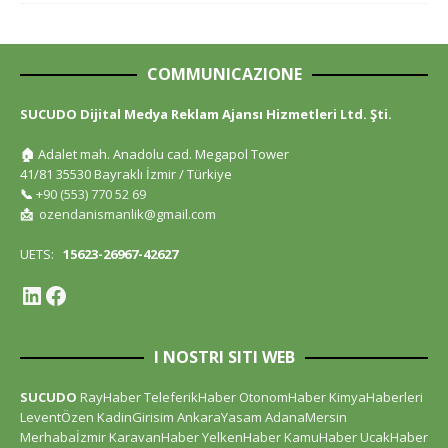
COMMUNICAZIONE
SUCUDO Dijital Medya Reklam Ajansı Hizmetleri Ltd. Şti.
🏠
Adalet mah. Anadolu cad. Megapol Tower
41/81 35530 Bayraklı İzmir / Türkiye
📞
+90 (553) 770 52 69
📩
ozendanismanlik@gmail.com
UETS:
15623-26967-42627
I NOSTRI SITI WEB
SUCUDO
RayHaber
TeleferikHaber
OtonomHaber
KimyaHaberleri
LeventÖzen
KadinGirisim
AnkaraYasam
AdanaMersin
Merhabaİzmir
KaravanHaber
YelkenHaber
KamuHaber
UcakHaber