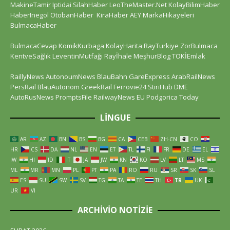
MakineTamir
Iptidai
SilahHaber
LeoTheMaster.Net
KolayBilimHaber
HaberInegol
OtobanHaber
KiraHaber
AEY
MarkaHikayeleri
BulmacaHaber
BulmacaCevap
KomikKurbaga
KolayHarita
RayTurkiye
ZorBulmaca
KentveSağlık
LeventinMutfağı
Rayİhale
MeşhurBlog
TOKİEmlak
RaillyNews
AutonoumNews
BlauBahn
GareExpress
ArabRailNews
PersRail
BlauAutonom
GreekRail
Ferrovie24
StiriHub
DME
AutoRusNews
PromptsFile
RailwayNews EU
Podgorica Today
LINGUE
AR
AZ
BN
BS
BG
CA
CEB
ZH-CN
CO
HR
CS
DA
NL
EN
ET
TL
FI
FR
DE
EL
IW
HI
ID
IT
JA
JW
KN
KO
LV
LT
MS
ML
MR
MN
PL
PT
PA
RO
RU
SR
SK
SL
ES
SU
SW
SV
TG
TA
TE
TH
TR
UK
UR
VI
ARCHIVIO NOTIZIE