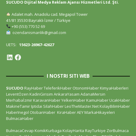
SUCUDO Dijital Medya Reklam Ajansı Hizmetleri Ltd. Şti.
Adalet mah. Anadolu cad. Megapol Tower
41/81 35530 Bayraklı İzmir / Türkiye
+90 (553) 770 52 69
ozendanismanlik@gmail.com
UETS:
15623-26967-42627
I NOSTRI SITI WEB
SUCUDO
RayHaber
TeleferikHaber
OtonomHaber
KimyaHaberleri
LeventÖzen
KadinGirisim
AnkaraYasam
AdanaMersin
Merhabaİzmir
KaravanHaber
YelkenHaber
KamuHaber
UcakHaber
MakineTamir
Iptidai
SilahHaber
LeoTheMaster.Net
KolayBilimHaber
HaberInegol
OtobanHaber
KiraHaber
AEY
MarkaHikayeleri
BulmacaHaber
BulmacaCevap
KomikKurbaga
KolayHarita
RayTurkiye
ZorBulmaca