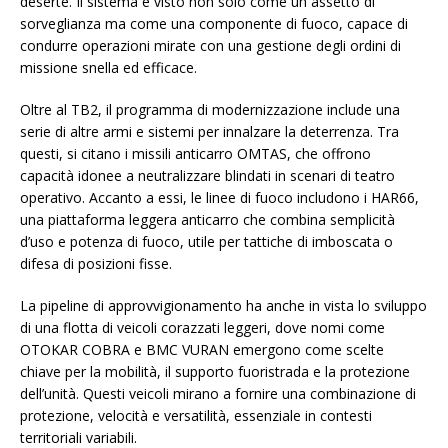
deserte. Il sistema è visto non solo come un assetto di
sorveglianza ma come una componente di fuoco, capace di
condurre operazioni mirate con una gestione degli ordini di
missione snella ed efficace.
Oltre al TB2, il programma di modernizzazione include una
serie di altre armi e sistemi per innalzare la deterrenza. Tra
questi, si citano i missili anticarro OMTAS, che offrono
capacità idonee a neutralizzare blindati in scenari di teatro
operativo. Accanto a essi, le linee di fuoco includono i HAR66,
una piattaforma leggera anticarro che combina semplicità
d’uso e potenza di fuoco, utile per tattiche di imboscata o
difesa di posizioni fisse.
La pipeline di approvvigionamento ha anche in vista lo sviluppo
di una flotta di veicoli corazzati leggeri, dove nomi come
OTOKAR COBRA e BMC VURAN emergono come scelte
chiave per la mobilità, il supporto fuoristrada e la protezione
dell’unità. Questi veicoli mirano a fornire una combinazione di
protezione, velocità e versatilità, essenziale in contesti
territoriali variabili.