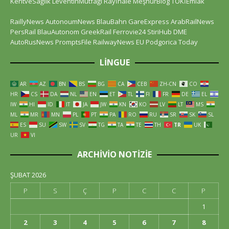
KentveSağlık
LeventinMutfağı
Rayİhale
MeşhurBlog
TOKİEmlak
RaillyNews
AutonoumNews
BlauBahn
GareExpress
ArabRailNews
PersRail
BlauAutonom
GreekRail
Ferrovie24
StiriHub
DME
AutoRusNews
PromptsFile
RailwayNews EU
Podgorica Today
LINGUE
AR
AZ
BN
BS
BG
CA
CEB
ZH-CN
CO
HR
CS
DA
NL
EN
ET
TL
FI
FR
DE
EL
IW
HI
ID
IT
JA
JW
KN
KO
LV
LT
MS
ML
MR
MN
PL
PT
PA
RO
RU
SR
SK
SL
ES
SU
SW
SV
TG
TA
TE
TH
TR
UK
UR
VI
ARCHIVIO NOTIZIE
ŞUBAT 2026
P
S
Ç
P
C
C
P
1
2
3
4
5
6
7
8