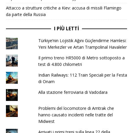
Attacco a strutture critiche a Kiev: accusa di missili Flamingo
da parte della Russia
I PIÙ LETTI
Türkiye’nin Lojistik Ağını Güçlendirme Hamlesi:
Yeni Merkezler ve Artan Trampolinal Havaleler
Il primo treno HR5000 di Metro sottoposto a
test di 4.800 chilometri
Indian Railways: 112 Train Speciali per la Festa
di Onam
Alla stazione ferroviaria di Vadodara
Problemi del locomotore di Amtrak che
hanno causato incidenti nelle tratte del
Midwest
Arrivati ​​​​i primi treni sulla linea 22 della