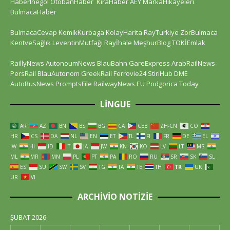
HaberInegol
OtobanHaber
KiraHaber
AEY
MarkaHikayeleri
BulmacaHaber
BulmacaCevap
KomikKurbaga
KolayHarita
RayTurkiye
ZorBulmaca
KentveSağlık
LeventinMutfağı
Rayİhale
MeşhurBlog
TOKİEmlak
RaillyNews
AutonoumNews
BlauBahn
GareExpress
ArabRailNews
PersRail
BlauAutonom
GreekRail
Ferrovie24
StiriHub
DME
AutoRusNews
PromptsFile
RailwayNews EU
Podgorica Today
LINGUE
AR
AZ
BN
BS
BG
CA
CEB
ZH-CN
CO
HR
CS
DA
NL
EN
ET
TL
FI
FR
DE
EL
IW
HI
ID
IT
JA
JW
KN
KO
LV
LT
MS
ML
MR
MN
PL
PT
PA
RO
RU
SR
SK
SL
ES
SU
SW
SV
TG
TA
TE
TH
TR
UK
UR
VI
ARCHIVIO NOTIZIE
ŞUBAT 2026