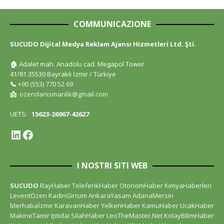
COMMUNICAZIONE
SUCUDO Dijital Medya Reklam Ajansı Hizmetleri Ltd. Şti.
🏠
Adalet mah. Anadolu cad. Megapol Tower
41/81 35530 Bayraklı İzmir / Türkiye
📞
+90 (553) 770 52 69
📩
ozendanismanlik@gmail.com
UETS:
15623-26967-42627
I NOSTRI SITI WEB
SUCUDO
RayHaber
TeleferikHaber
OtonomHaber
KimyaHaberleri
LeventÖzen
KadinGirisim
AnkaraYasam
AdanaMersin
Merhabaİzmir
KaravanHaber
YelkenHaber
KamuHaber
UcakHaber
MakineTamir
Iptidai
SilahHaber
LeoTheMaster.Net
KolayBilimHaber