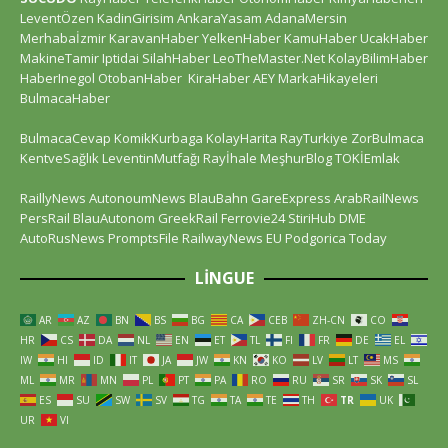
LeventÖzen
KadinGirisim
AnkaraYasam
AdanaMersin
Merhabaİzmir
KaravanHaber
YelkenHaber
KamuHaber
UcakHaber
MakineTamir
Iptidai
SilahHaber
LeoTheMaster.Net
KolayBilimHaber
HaberInegol
OtobanHaber
KiraHaber
AEY
MarkaHikayeleri
BulmacaHaber
BulmacaCevap
KomikKurbaga
KolayHarita
RayTurkiye
ZorBulmaca
KentveSağlık
LeventinMutfağı
Rayİhale
MeşhurBlog
TOKİEmlak
RaillyNews
AutonoumNews
BlauBahn
GareExpress
ArabRailNews
PersRail
BlauAutonom
GreekRail
Ferrovie24
StiriHub
DME
AutoRusNews
PromptsFile
RailwayNews EU
Podgorica Today
LINGUE
AR
AZ
BN
BS
BG
CA
CEB
ZH-CN
CO
HR
CS
DA
NL
EN
ET
TL
FI
FR
DE
EL
IW
HI
ID
IT
JA
JW
KN
KO
LV
LT
MS
ML
MR
MN
PL
PT
PA
RO
RU
SR
SK
SL
ES
SU
SW
SV
TG
TA
TE
TH
TR
UK
UR
VI