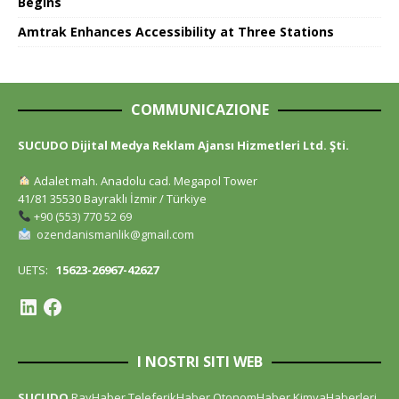
Begins
Amtrak Enhances Accessibility at Three Stations
COMMUNICAZIONE
SUCUDO Dijital Medya Reklam Ajansı Hizmetleri Ltd. Şti.
Adalet mah. Anadolu cad. Megapol Tower
41/81 35530 Bayraklı İzmir / Türkiye
+90 (553) 770 52 69
ozendanismanlik@gmail.com
UETS:
15623-26967-42627
I NOSTRI SITI WEB
SUCUDO
RayHaber
TeleferikHaber
OtonomHaber
KimyaHaberleri