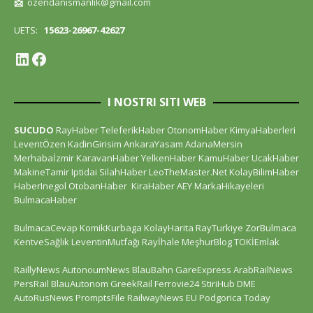
📩
ozendanismanlik@gmail.com
UETS:
15623-26967-42627
I NOSTRI SITI WEB
SUCUDO
RayHaber
TeleferikHaber
OtonomHaber
KimyaHaberleri
LeventÖzen
KadinGirisim
AnkaraYasam
AdanaMersin
Merhabaİzmir
KaravanHaber
YelkenHaber
KamuHaber
UcakHaber
MakineTamir
Iptidai
SilahHaber
LeoTheMaster.Net
KolayBilimHaber
HaberInegol
OtobanHaber
KiraHaber
AEY
MarkaHikayeleri
BulmacaHaber
BulmacaCevap
KomikKurbaga
KolayHarita
RayTurkiye
ZorBulmaca
KentveSağlık
LeventinMutfağı
Rayİhale
MeşhurBlog
TOKİEmlak
RaillyNews
AutonoumNews
BlauBahn
GareExpress
ArabRailNews
PersRail
BlauAutonom
GreekRail
Ferrovie24
StiriHub
DME
AutoRusNews
PromptsFile
RailwayNews EU
Podgorica Today