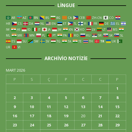
LINGUE
AR
AZ
BN
BS
BG
CA
CEB
ZH-CN
CO
HR
CS
DA
NL
EN
ET
TL
FI
FR
DE
EL
IW
HI
ID
IT
JA
JW
KN
KO
LV
LT
MS
ML
MR
MN
PL
PT
PA
RO
RU
SR
SK
SL
ES
SU
SW
SV
TG
TA
TE
TH
TR
UK
UR
VI
ARCHIVIO NOTIZIE
MART 2026
P
S
Ç
P
C
C
P
1
2
3
4
5
6
7
8
9
10
11
12
13
14
15
16
17
18
19
20
21
22
23
24
25
26
27
28
29