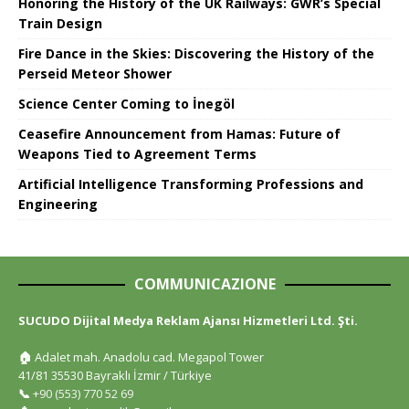
Honoring the History of the UK Railways: GWR’s Special
Train Design
Fire Dance in the Skies: Discovering the History of the
Perseid Meteor Shower
Science Center Coming to İnegöl
Ceasefire Announcement from Hamas: Future of
Weapons Tied to Agreement Terms
Artificial Intelligence Transforming Professions and
Engineering
COMMUNICAZIONE
SUCUDO Dijital Medya Reklam Ajansı Hizmetleri Ltd. Şti.
🏠
Adalet mah. Anadolu cad. Megapol Tower
41/81 35530 Bayraklı İzmir / Türkiye
📞
+90 (553) 770 52 69