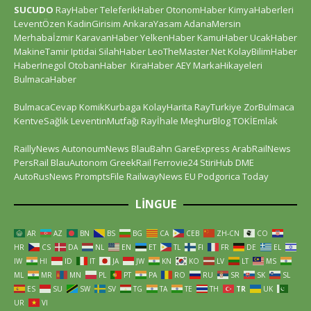
SUCUDO
RayHaber
TeleferikHaber
OtonomHaber
KimyaHaberleri
LeventÖzen
KadinGirisim
AnkaraYasam
AdanaMersin
Merhabaİzmir
KaravanHaber
YelkenHaber
KamuHaber
UcakHaber
MakineTamir
Iptidai
SilahHaber
LeoTheMaster.Net
KolayBilimHaber
HaberInegol
OtobanHaber
KiraHaber
AEY
MarkaHikayeleri
BulmacaHaber
BulmacaCevap
KomikKurbaga
KolayHarita
RayTurkiye
ZorBulmaca
KentveSağlık
LeventinMutfağı
Rayİhale
MeşhurBlog
TOKİEmlak
RaillyNews
AutonoumNews
BlauBahn
GareExpress
ArabRailNews
PersRail
BlauAutonom
GreekRail
Ferrovie24
StiriHub
DME
AutoRusNews
PromptsFile
RailwayNews EU
Podgorica Today
LINGUE
AR
AZ
BN
BS
BG
CA
CEB
ZH-CN
CO
HR
CS
DA
NL
EN
ET
TL
FI
FR
DE
EL
IW
HI
ID
IT
JA
JW
KN
KO
LV
LT
MS
ML
MR
MN
PL
PT
PA
RO
RU
SR
SK
SL
ES
SU
SW
SV
TG
TA
TE
TH
TR
UK
UR
VI