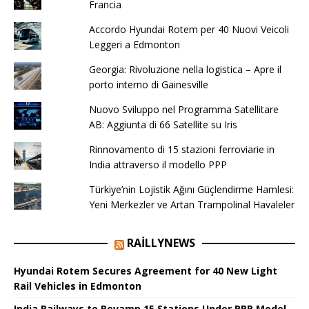
Francia
Accordo Hyundai Rotem per 40 Nuovi Veicoli
Leggeri a Edmonton
Georgia: Rivoluzione nella logistica – Apre il
porto interno di Gainesville
Nuovo Sviluppo nel Programma Satellitare
AB: Aggiunta di 66 Satellite su Iris
Rinnovamento di 15 stazioni ferroviarie in
India attraverso il modello PPP
Türkiye’nin Lojistik Ağını Güçlendirme Hamlesi:
Yeni Merkezler ve Artan Trampolinal Havaleler
RAILLYNEWS
Hyundai Rotem Secures Agreement for 40 New Light
Rail Vehicles in Edmonton
India Railways to Revamp 15 Stations Under PPP Model