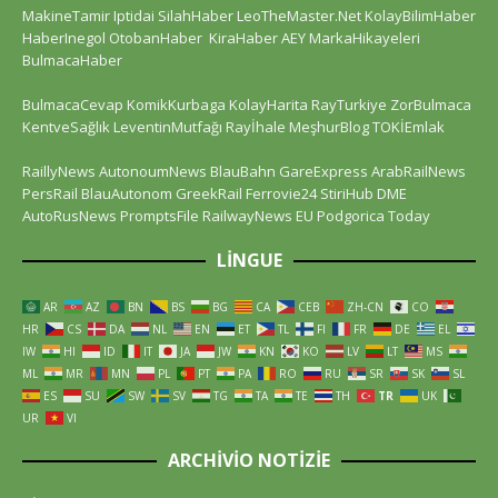
MakineTamir
Iptidai
SilahHaber
LeoTheMaster.Net
KolayBilimHaber
HaberInegol
OtobanHaber
KiraHaber
AEY
MarkaHikayeleri
BulmacaHaber
BulmacaCevap
KomikKurbaga
KolayHarita
RayTurkiye
ZorBulmaca
KentveSağlık
LeventinMutfağı
Rayİhale
MeşhurBlog
TOKİEmlak
RaillyNews
AutonoumNews
BlauBahn
GareExpress
ArabRailNews
PersRail
BlauAutonom
GreekRail
Ferrovie24
StiriHub
DME
AutoRusNews
PromptsFile
RailwayNews EU
Podgorica Today
LINGUE
AR
AZ
BN
BS
BG
CA
CEB
ZH-CN
CO
HR
CS
DA
NL
EN
ET
TL
FI
FR
DE
EL
IW
HI
ID
IT
JA
JW
KN
KO
LV
LT
MS
ML
MR
MN
PL
PT
PA
RO
RU
SR
SK
SL
ES
SU
SW
SV
TG
TA
TE
TH
TR
UK
UR
VI
ARCHIVIO NOTIZIE