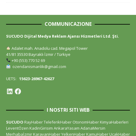
COMMUNICAZIONE
SUCUDO Dijital Medya Reklam Ajansı Hizmetleri Ltd. Şti.
Adalet mah. Anadolu cad. Megapol Tower
41/81 35530 Bayraklı İzmir / Türkiye
+90 (553) 770 52 69
ozendanismanlik@gmail.com
UETS:
15623-26967-42627
I NOSTRI SITI WEB
SUCUDO
RayHaber
TeleferikHaber
OtonomHaber
KimyaHaberleri
LeventÖzen
KadinGirisim
AnkaraYasam
AdanaMersin
Merhabaİzmir
KaravanHaber
YelkenHaber
KamuHaber
UcakHaber