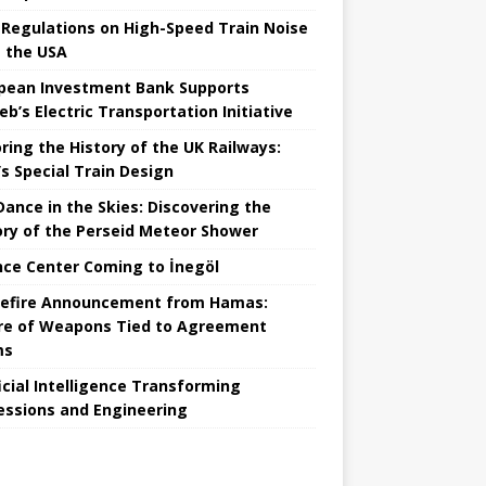
Regulations on High-Speed ​​Train Noise
 the USA
pean Investment Bank Supports
eb’s Electric Transportation Initiative
ring the History of the UK Railways:
s Special Train Design
 Dance in the Skies: Discovering the
ory of the Perseid Meteor Shower
nce Center Coming to İnegöl
efire Announcement from Hamas:
re of Weapons Tied to Agreement
ms
ficial Intelligence Transforming
essions and Engineering