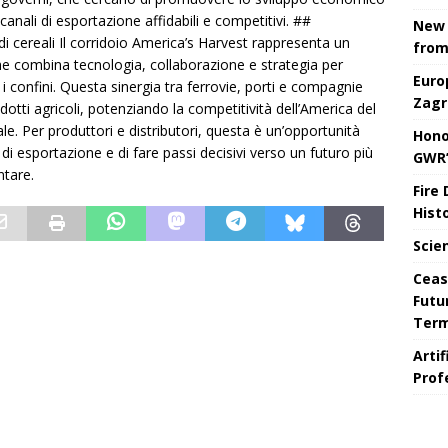
 canali di esportazione affidabili e competitivi. ##
New 
i cereali Il corridoio America’s Harvest rappresenta un
from
e combina tecnologia, collaborazione e strategia per
Euro
 i confini. Questa sinergia tra ferrovie, porti e compagnie
Zagr
otti agricoli, potenziando la competitività dell’America del
. Per produttori e distributori, questa è un’opportunità
Hono
 di esportazione e di fare passi decisivi verso un futuro più
GWR’
ntare.
Fire
Hist
Scie
Ceas
Futu
Ter
Arti
Prof