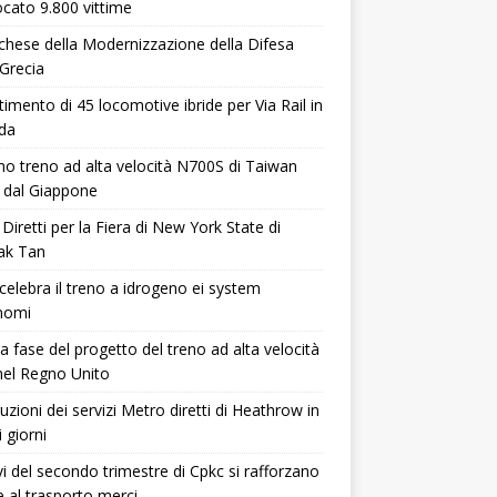
cato 9.800 vittime
rchese della Modernizzazione della Difesa
 Grecia
timento di 45 locomotive ibride per Via Rail in
da
imo treno ad alta velocità N700S di Taiwan
 dal Giappone
 Diretti per la Fiera di New York State di
ak Tan
celebra il treno a idrogeno ei system
nomi
 fase del progetto del treno ad alta velocità
nel Regno Unito
ruzioni dei servizi Metro diretti di Heathrow in
i giorni
avi del secondo trimestre di Cpkc si rafforzano
e al trasporto merci