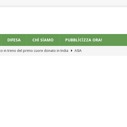
DIFESA
CHI SIAMO
PUBBLICIZZA ORA!
o in treno del primo cuore donato in India
ASIA
 di Sicurezza di Nuova Generazione per 126 Passaggi a Livello nel
E
e di Modernizzazione della Stazione di Visakhapatnam da parte
ASIA
no di crescita rivisto a causa dei costi del carburante
EUROPE
ottomarino Imponente: Lisette Scava la Nuova Fossa della
éal
AMERICA