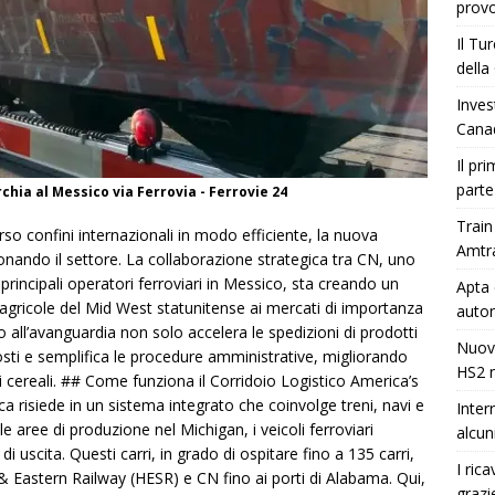
provo
Il Tu
della
Inves
Cana
Il pr
parte
hia al Messico via Ferrovia - Ferrovie 24
Train
rso confini internazionali in modo efficiente, la nuova
Amtr
ionando il settore. La collaborazione strategica tra CN, uno
 principali operatori ferroviari in Messico, sta creando un
Apta 
 agricole del Mid West statunitense ai mercati di importanza
auto
 all’avanguardia non solo accelera le spedizioni di prodotti
Nuova
costi e semplifica le procedure amministrative, migliorando
HS2 
 cereali. ## Come funziona il Corridoio Logistico America’s
ca risiede in un sistema integrato che coinvolge treni, navi e
Inter
e aree di produzione nel Michigan, i veicoli ferroviari
alcun
i uscita. Questi carri, in grado di ospitare fino a 135 carri,
I ric
 & Eastern Railway (HESR) e CN fino ai porti di Alabama. Qui,
grazi