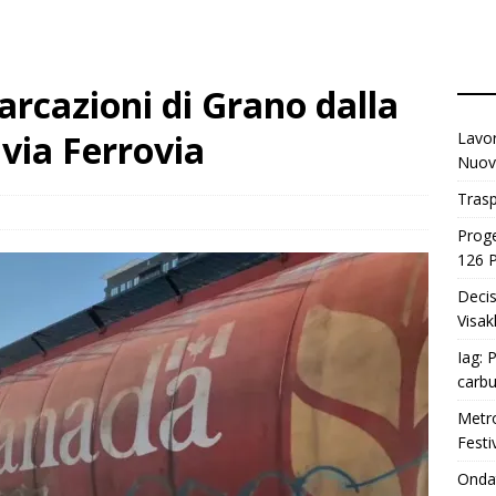
rcazioni di Grano dalla
 via Ferrovia
Lavor
Nuova
Trasp
Proge
126 P
Decis
Visak
Iag: 
carbu
Metro
Festi
Ondat