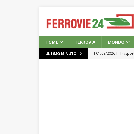
HOME
FERROVIA
MONDO
[ 01/08/2026 ]
Trasport
ULTIMO MINUTO
[ 01/08/2026 ]
Progetto
Regno Unito
EUROP
[ 01/08/2026 ]
Decision
delle Ferrovie Indiane
[ 31/07/2026 ]
Iag: Pia
[ 01/08/2026 ]
Lavoro S
Metropolitana a Montr