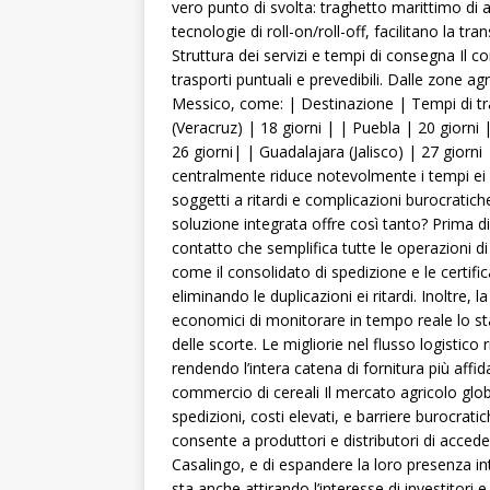
vero punto di svolta: traghetto marittimo di 
tecnologie di roll-on/roll-off, facilitano la t
Struttura dei servizi e tempi di consegna Il c
trasporti puntuali e prevedibili. Dalle zone ag
Messico, come: | Destinazione | Tempi di tr
(Veracruz) | 18 giorni | | Puebla | 20 giorni 
26 giorni| | Guadalajara (Jalisco) | 27 giorn
centralmente riduce notevolmente i tempi ei c
soggetti a ritardi e complicazioni burocratich
soluzione integrata offre così tanto? Prima di
contatto che semplifica tutte le operazioni d
come il consolidato di spedizione e le certific
eliminando le duplicazioni ei ritardi. Inoltre,
economici di monitorare in tempo reale lo sta
delle scorte. Le migliorie nel flusso logistico
rendendo l’intera catena di fornitura più affi
commercio di cereali Il mercato agricolo globale
spedizioni, costi elevati, e barriere burocrat
consente a produttori e distributori di acced
Casalingo, e di espandere la loro presenza in
sta anche attirando l’interesse di investitor