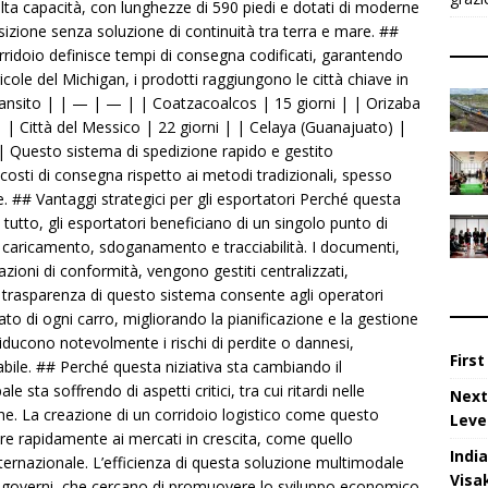
alta capacità, con lunghezze di 590 piedi e dotati di moderne
ransizione senza soluzione di continuità tra terra e mare. ##
orridoio definisce tempi di consegna codificati, garantendo
ricole del Michigan, i prodotti raggiungono le città chiave in
ansito | | — | — | | Coatzacoalcos | 15 giorni | | Orizaba
| | Città del Messico | 22 giorni | | Celaya (Guanajuato) |
i | Questo sistema di spedizione rapido e gestito
osti di consegna rispetto ai metodi tradizionali, spesso
e. ## Vantaggi strategici per gli esportatori Perché questa
 tutto, gli esportatori beneficiano di un singolo punto di
i caricamento, sdoganamento e tracciabilità. I documenti,
azioni di conformità, vengono gestiti centralizzati,
 la trasparenza di questo sistema consente agli operatori
to di ogni carro, migliorando la pianificazione e la gestione
 riducono notevolmente i rischi di perdite o dannesi,
Firs
dabile. ## Perché questa niziativa sta cambiando il
 sta soffrendo di aspetti critici, tra cui ritardi nelle
Next
iche. La creazione di un corridoio logistico come questo
Leve
ere rapidamente ai mercati in crescita, come quello
Indi
ternazionale. L’efficienza di questa soluzione multimodale
Visa
i e governi, che cercano di promuovere lo sviluppo economico