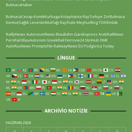
BulmacaHaber
BulmacaCevap
KomikKurbaga
KolayHarita
RayTurkiye
ZorBulmaca
KentveSağlık
LeventinMutfağı
Rayİhale
MeşhurBlog
TOKİEmlak
RaillyNews
AutonoumNews
BlauBahn
GareExpress
ArabRailNews
PersRail
BlauAutonom
GreekRail
Ferrovie24
StiriHub
DME
AutoRusNews
PromptsFile
RailwayNews EU
Podgorica Today
LINGUE
AR
AZ
BN
BS
BG
CA
CEB
ZH-CN
CO
HR
CS
DA
NL
EN
ET
TL
FI
FR
DE
EL
IW
HI
ID
IT
JA
JW
KN
KO
LV
LT
MS
ML
MR
MN
PL
PT
PA
RO
RU
SR
SK
SL
ES
SU
SW
SV
TG
TA
TE
TH
TR
UK
UR
VI
ARCHIVIO NOTIZIE
HAZIRAN 2026
P
S
Ç
P
C
C
P