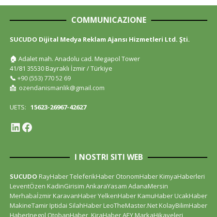
COMMUNICAZIONE
SUCUDO Dijital Medya Reklam Ajansı Hizmetleri Ltd. Şti.
🏠
Adalet mah. Anadolu cad. Megapol Tower
41/81 35530 Bayraklı İzmir / Türkiye
📞
+90 (553) 770 52 69
📩
ozendanismanlik@gmail.com
UETS:
15623-26967-42627
I NOSTRI SITI WEB
SUCUDO
RayHaber
TeleferikHaber
OtonomHaber
KimyaHaberleri
LeventÖzen
KadinGirisim
AnkaraYasam
AdanaMersin
Merhabaİzmir
KaravanHaber
YelkenHaber
KamuHaber
UcakHaber
MakineTamir
Iptidai
SilahHaber
LeoTheMaster.Net
KolayBilimHaber
HaberInegol
OtobanHaber
KiraHaber
AEY
MarkaHikayeleri