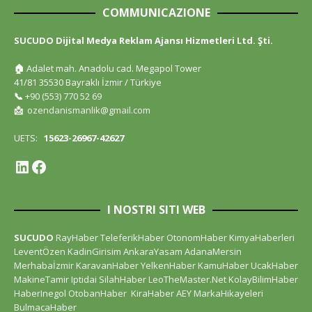
COMMUNICAZIONE
SUCUDO Dijital Medya Reklam Ajansı Hizmetleri Ltd. Şti.
🏠
Adalet mah. Anadolu cad. Megapol Tower
41/81 35530 Bayraklı İzmir / Türkiye
📞
+90 (553) 770 52 69
📩
ozendanismanlik@gmail.com
UETS:
15623-26967-42627
I NOSTRI SITI WEB
SUCUDO
RayHaber
TeleferikHaber
OtonomHaber
KimyaHaberleri
LeventÖzen
KadinGirisim
AnkaraYasam
AdanaMersin
Merhabaİzmir
KaravanHaber
YelkenHaber
KamuHaber
UcakHaber
MakineTamir
Iptidai
SilahHaber
LeoTheMaster.Net
KolayBilimHaber
HaberInegol
OtobanHaber
KiraHaber
AEY
MarkaHikayeleri
BulmacaHaber