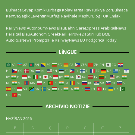
BulmacaCevap
KomikKurbaga
KolayHarita
RayTurkiye
ZorBulmaca
KentveSağlık
LeventinMutfağı
Rayİhale
MeşhurBlog
TOKİEmlak
RaillyNews
AutonoumNews
BlauBahn
GareExpress
ArabRailNews
PersRail
BlauAutonom
GreekRail
Ferrovie24
StiriHub
DME
AutoRusNews
PromptsFile
RailwayNews EU
Podgorica Today
LINGUE
AR
AZ
BN
BS
BG
CA
CEB
ZH-CN
CO
HR
CS
DA
NL
EN
ET
TL
FI
FR
DE
EL
IW
HI
ID
IT
JA
JW
KN
KO
LV
LT
MS
ML
MR
MN
PL
PT
PA
RO
RU
SR
SK
SL
ES
SU
SW
SV
TG
TA
TE
TH
TR
UK
UR
VI
ARCHIVIO NOTIZIE
HAZIRAN 2026
P
S
Ç
P
C
C
P