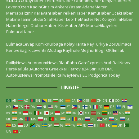
SUCUDO
RayHaber
TeleferikHaber
OtonomHaber
KimyaHaberleri
LeventÖzen
KadinGirisim
AnkaraYasam
AdanaMersin
Merhabaİzmir
KaravanHaber
YelkenHaber
KamuHaber
UcakHaber
MakineTamir
Iptidai
SilahHaber
LeoTheMaster.Net
KolayBilimHaber
HaberInegol
OtobanHaber
KiraHaber
AEY
MarkaHikayeleri
BulmacaHaber
BulmacaCevap
KomikKurbaga
KolayHarita
RayTurkiye
ZorBulmaca
KentveSağlık
LeventinMutfağı
Rayİhale
MeşhurBlog
TOKİEmlak
RaillyNews
AutonoumNews
BlauBahn
GareExpress
ArabRailNews
PersRail
BlauAutonom
GreekRail
Ferrovie24
StiriHub
DME
AutoRusNews
PromptsFile
RailwayNews EU
Podgorica Today
LINGUE
AR
AZ
BN
BS
BG
CA
CEB
ZH-CN
CO
HR
CS
DA
NL
EN
ET
TL
FI
FR
DE
EL
IW
HI
ID
IT
JA
JW
KN
KO
LV
LT
MS
ML
MR
MN
PL
PT
PA
RO
RU
SR
SK
SL
ES
SU
SW
SV
TG
TA
TE
TH
TR
UK
UR
VI