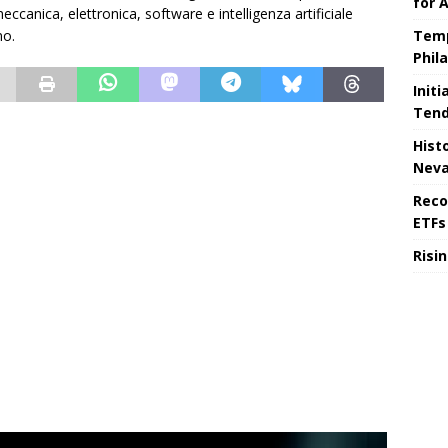
for 
eccanica, elettronica, software e intelligenza artificiale
Temp
no.
Phil
Initi
Tend
Hist
Nev
Reco
ETFs 
Risi