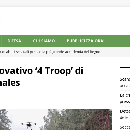
DIFESA
CHI SIAMO
PUBBLICIZZA ORA!
 di abusi sessuali presso la più grande accademia del Regno
ovativo ‘4 Troop’ di
 del costo della vita in Grecia mette sotto pressione il potere
hales
Scand
acca
 sugli Aumenti e Premi per i Lavoratori delle Ferrovie de Usa
La cr
press
Detta
 Europa: fiumi prosciugati e centrali nucleari ferme
EUROPE
delle
tina circa 4 miliardi di dollari in nuovo supporto di difesa
Secca