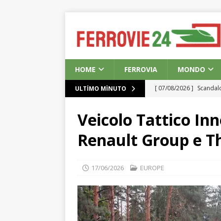
HOME
FERROVIA
MONDO
[ 07/08/2026 ]
Scandalo
ULTIMO MINUTO
Unito
EUROPE
Veicolo Tattico Inn
[ 07/08/2026 ]
La crisi
Renault Group e T
d’acquisto
EUROPE
[ 06/08/2026 ]
Dettagli
17/06/2026
EUROPE
AMERICA
[ 06/08/2026 ]
Secca in
[ 06/08/2026 ]
L’UE des