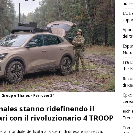
nucle
L’UE 
suppo
Appro
del t
Espan
Nord
Fra E
the 
Recor
di Re
Cpkc 
t Group e Thales - Ferrovie 24
cerea
hales stanno ridefinendo il
Richie
ari con il rivoluzionario 4 TROOP
Treno
Treno
iera mondiale dedicata ai sistemi di difesa e sicurezza,