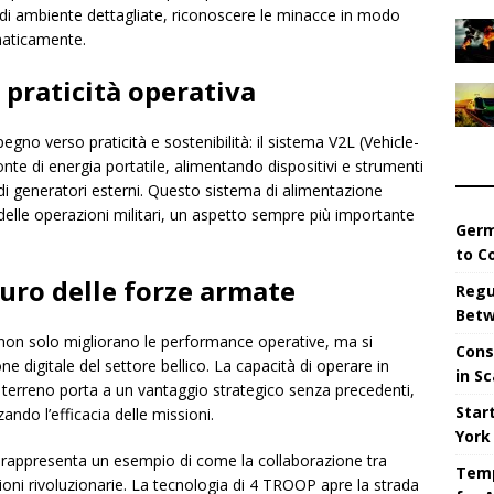
e di ambiente dettagliate, riconoscere le minacce in modo
maticamente.
 praticità operativa
gno verso praticità e sostenibilità: il sistema V2L (Vehicle-
nte di energia portatile, alimentando dispositivi e strumenti
di generatori esterni. Questo sistema di alimentazione
 delle operazioni militari, un aspetto sempre più importante
Germ
to C
turo delle forze armate
Regu
Betw
on solo migliorano le performance operative, ma si
Cons
 digitale del settore bellico. La capacità di operare in
in S
i terreno porta a un vantaggio strategico senza precedenti,
Star
ando l’efficacia delle missioni.
York
les rappresenta un esempio di come la collaborazione tra
Temp
azioni rivoluzionarie. La tecnologia di 4 TROOP apre la strada