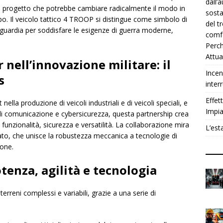
dall’
 progetto che potrebbe cambiare radicalmente il modo in
sosta
. Il veicolo tattico 4 TROOP si distingue come simbolo di
del t
guardia per soddisfare le esigenze di guerra moderne,
comfo
Perch
Attua
 nell’innovazione militare: il
Incen
s
inter
Effet
ella produzione di veicoli industriali e di veicoli speciali, e
Impia
 di comunicazione e cybersicurezza, questa partnership crea
 funzionalità, sicurezza e versatilità. La collaborazione mira
L’est
rato, che unisce la robustezza meccanica a tecnologie di
one.
tenza, agilità e tecnologia
erreni complessi e variabili, grazie a una serie di