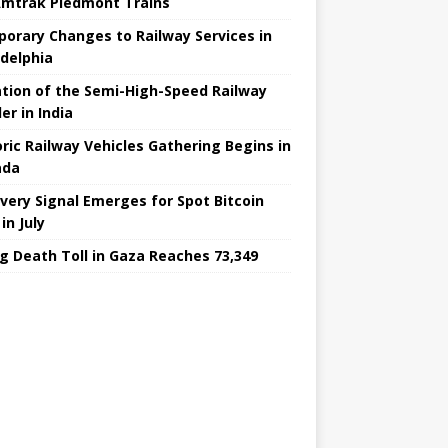
Amtrak Piedmont Trains
orary Changes to Railway Services in
adelphia
ation of the Semi-High-Speed ​​Railway
er in India
oric Railway Vehicles Gathering Begins in
ada
very Signal Emerges for Spot Bitcoin
in July
ng Death Toll in Gaza Reaches 73,349