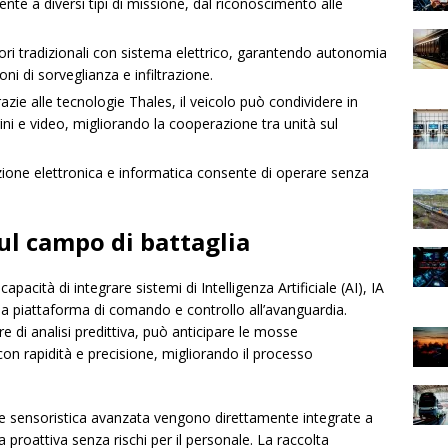
nte a diversi tipi di missione, dal riconoscimento alle
ri tradizionali con sistema elettrico, garantendo autonomia
oni di sorveglianza e infiltrazione.
zie alle tecnologie Thales, il veicolo può condividere in
ini e video, migliorando la cooperazione tra unità sul
ezione elettronica e informatica consente di operare senza
sul campo di battaglia
pacità di integrare sistemi di Intelligenza Artificiale (AI), IA
na piattaforma di comando e controllo all’avanguardia.
 di analisi predittiva, può anticipare le mosse
i con rapidità e precisione, migliorando il processo
i e sensoristica avanzata vengono direttamente integrate a
roattiva senza rischi per il personale. La raccolta