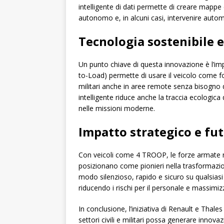
intelligente di dati permette di creare mapp
autonomo e, in alcuni casi, intervenire auto
Tecnologia sostenibile e
Un punto chiave di questa innovazione è l’impe
to-Load) permette di usare il veicolo come fo
militari anche in aree remote senza bisogno 
intelligente riduce anche la traccia ecologica
nelle missioni moderne.
Impatto strategico e fu
Con veicoli come 4 TROOP, le forze armate n
posizionano come pionieri nella trasformazione
modo silenzioso, rapido e sicuro su qualsias
riducendo i rischi per il personale e massimizz
In conclusione, l’iniziativa di Renault e Tha
settori civili e militari possa generare innov