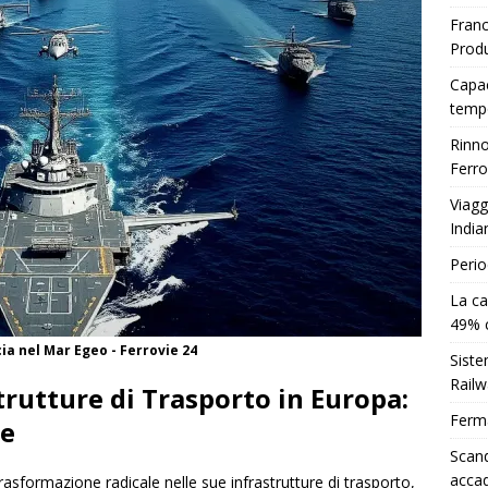
Franc
Produ
Capac
temp
Rinno
Ferro
Viagg
India
Perio
La ca
49% 
cia nel Mar Egeo - Ferrovie 24
Siste
Railw
trutture di Trasporto in Europa:
Ferm
le
Scand
acca
trasformazione radicale nelle sue infrastrutture di trasporto,