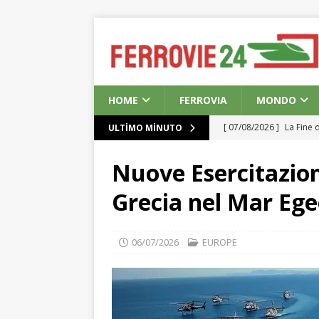
HOME
FERROVIA
MONDO
[ 07/08/2026 ]
La Fine 
ULTIMO MINUTO
[ 07/08/2026 ]
Soluzion
Nuove Esercitazioni
[ 07/08/2026 ]
Sistema 
Grecia nel Mar Eg
Terremoto a Sdü’Den
[ 07/08/2026 ]
Francia 
06/07/2026
EUROPE
EUROPE
[ 07/08/2026 ]
Apollo G
EUROPE