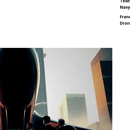
TKMS
Nav
Fran
Dron