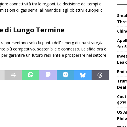
ore connettività tra le regioni. La decisione dei tempi di
issioni di gas serra, allineandosi agli obiettivi europei di
Smal
Thre
ne di Lungo Termine
Chin
Apol
o rappresentano solo la punta dell’iceberg di una strategia
for 5
nte più competitivo, sostenibile e connesso. La sfida ora è
 per garantire un futuro resiliente e prosperare nel settore
Inve
Leak
End 
Trum
Deal
Cost
$275 
US A
Phil