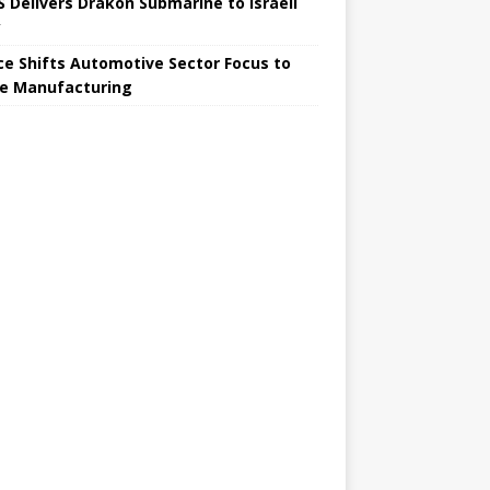
 Delivers Drakon Submarine to Israeli
y
ce Shifts Automotive Sector Focus to
e Manufacturing