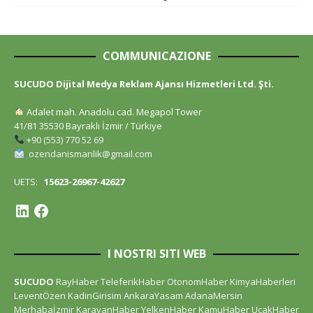
COMMUNICAZIONE
SUCUDO Dijital Medya Reklam Ajansı Hizmetleri Ltd. Şti.
Adalet mah. Anadolu cad. Megapol Tower
41/81 35530 Bayraklı İzmir / Türkiye
+90 (553) 770 52 69
ozendanismanlik@gmail.com
UETS:
15623-26967-42627
I NOSTRI SITI WEB
SUCUDO
RayHaber
TeleferikHaber
OtonomHaber
KimyaHaberleri
LeventÖzen
KadinGirisim
AnkaraYasam
AdanaMersin
Merhabaİzmir
KaravanHaber
YelkenHaber
KamuHaber
UcakHaber