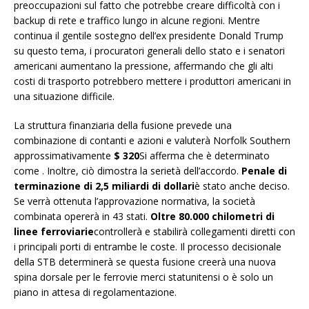
preoccupazioni sul fatto che potrebbe creare difficoltà con i
backup di rete e traffico lungo in alcune regioni. Mentre
continua il gentile sostegno dell’ex presidente Donald Trump
su questo tema, i procuratori generali dello stato e i senatori
americani aumentano la pressione, affermando che gli alti
costi di trasporto potrebbero mettere i produttori americani in
una situazione difficile.
La struttura finanziaria della fusione prevede una
combinazione di contanti e azioni e valuterà Norfolk Southern
approssimativamente
$ 320
Si afferma che è determinato
come . Inoltre, ciò dimostra la serietà dell’accordo.
Penale di
terminazione di 2,5 miliardi di dollari
è stato anche deciso.
Se verrà ottenuta l’approvazione normativa, la società
combinata opererà in 43 stati.
Oltre 80.000 chilometri di
linee ferroviarie
controllerà e stabilirà collegamenti diretti con
i principali porti di entrambe le coste. Il processo decisionale
della STB determinerà se questa fusione creerà una nuova
spina dorsale per le ferrovie merci statunitensi o è solo un
piano in attesa di regolamentazione.