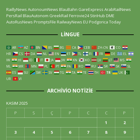
RaillyNews
AutonoumNews
BlauBahn
GareExpress
ArabRailNews
PersRail
BlauAutonom
GreekRail
Ferrovie24
StiriHub
DME
AutoRusNews
PromptsFile
RailwayNews EU
Podgorica Today
LINGUE
AR
AZ
BN
BS
BG
CA
CEB
ZH-CN
CO
HR
CS
DA
NL
EN
ET
TL
FI
FR
DE
EL
IW
HI
ID
IT
JA
JW
KN
KO
LV
LT
MS
ML
MR
MN
PL
PT
PA
RO
RU
SR
SK
SL
ES
SU
SW
SV
TG
TA
TE
TH
TR
UK
UR
VI
ARCHIVIO NOTIZIE
KASIM 2025
P
S
Ç
P
C
C
P
1
2
3
4
5
6
7
8
9