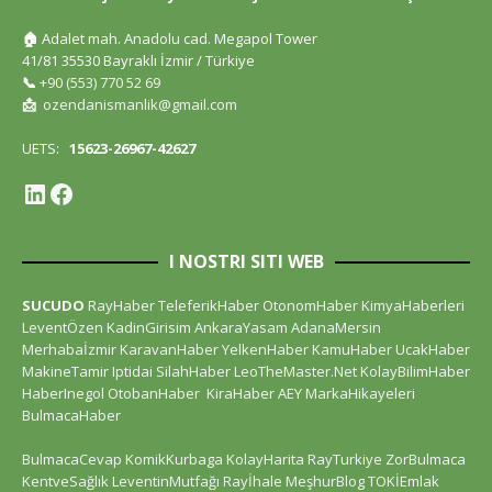
🏠
Adalet mah. Anadolu cad. Megapol Tower
41/81 35530 Bayraklı İzmir / Türkiye
📞
+90 (553) 770 52 69
📩
ozendanismanlik@gmail.com
UETS:
15623-26967-42627
I NOSTRI SITI WEB
SUCUDO
RayHaber
TeleferikHaber
OtonomHaber
KimyaHaberleri
LeventÖzen
KadinGirisim
AnkaraYasam
AdanaMersin
Merhabaİzmir
KaravanHaber
YelkenHaber
KamuHaber
UcakHaber
MakineTamir
Iptidai
SilahHaber
LeoTheMaster.Net
KolayBilimHaber
HaberInegol
OtobanHaber
KiraHaber
AEY
MarkaHikayeleri
BulmacaHaber
BulmacaCevap
KomikKurbaga
KolayHarita
RayTurkiye
ZorBulmaca
KentveSağlık
LeventinMutfağı
Rayİhale
MeşhurBlog
TOKİEmlak