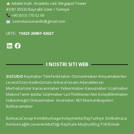
Adalet mah. Anadolu cad. Megapol Tower
41/81 35530 Bayraklı İzmir / Türkiye
+90 (553) 770 52 69
ozendanismanlik@gmail.com
UETS:
15623-26967-42627
I NOSTRI SITI WEB
SUCUDO
RayHaber
TeleferikHaber
OtonomHaber
KimyaHaberleri
LeventÖzen
KadinGirisim
AnkaraYasam
AdanaMersin
Merhabaİzmir
KaravanHaber
YelkenHaber
KamuHaber
UcakHaber
MakineTamir
Iptidai
SilahHaber
LeoTheMaster.Net
KolayBilimHaber
HaberInegol
OtobanHaber
KiraHaber
AEY
MarkaHikayeleri
BulmacaHaber
BulmacaCevap
KomikKurbaga
KolayHarita
RayTurkiye
ZorBulmaca
KentveSağlık
LeventinMutfağı
Rayİhale
MeşhurBlog
TOKİEmlak