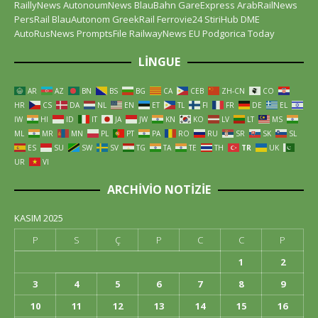
RaillyNews
AutonoumNews
BlauBahn
GareExpress
ArabRailNews
PersRail
BlauAutonom
GreekRail
Ferrovie24
StiriHub
DME
AutoRusNews
PromptsFile
RailwayNews EU
Podgorica Today
LINGUE
AR
AZ
BN
BS
BG
CA
CEB
ZH-CN
CO
HR
CS
DA
NL
EN
ET
TL
FI
FR
DE
EL
IW
HI
ID
IT
JA
JW
KN
KO
LV
LT
MS
ML
MR
MN
PL
PT
PA
RO
RU
SR
SK
SL
ES
SU
SW
SV
TG
TA
TE
TH
TR
UK
UR
VI
ARCHIVIO NOTIZIE
KASIM 2025
P
S
Ç
P
C
C
P
1
2
3
4
5
6
7
8
9
10
11
12
13
14
15
16