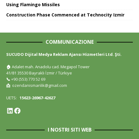
Using Flamingo Missiles
Construction Phase Commenced at Technocity Izmir
COMMUNICAZIONE
SUCUDO Dijital Medya Reklam Ajansı Hizmetleri Ltd. Şti.
🏠
Adalet mah. Anadolu cad. Megapol Tower
41/81 35530 Bayraklı İzmir / Türkiye
📞
+90 (553) 770 52 69
📩
ozendanismanlik@gmail.com
UETS:
15623-26967-42627
I NOSTRI SITI WEB