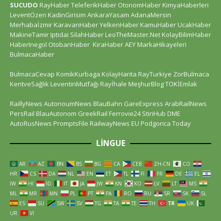
SUCUDO
RayHaber
TeleferikHaber
OtonomHaber
KimyaHaberleri
LeventÖzen
KadinGirisim
AnkaraYasam
AdanaMersin
Merhabaİzmir
KaravanHaber
YelkenHaber
KamuHaber
UcakHaber
MakineTamir
Iptidai
SilahHaber
LeoTheMaster.Net
KolayBilimHaber
HaberInegol
OtobanHaber
KiraHaber
AEY
MarkaHikayeleri
BulmacaHaber
BulmacaCevap
KomikKurbaga
KolayHarita
RayTurkiye
ZorBulmaca
KentveSağlık
LeventinMutfağı
Rayİhale
MeşhurBlog
TOKİEmlak
RaillyNews
AutonoumNews
BlauBahn
GareExpress
ArabRailNews
PersRail
BlauAutonom
GreekRail
Ferrovie24
StiriHub
DME
AutoRusNews
PromptsFile
RailwayNews EU
Podgorica Today
LINGUE
AR
AZ
BN
BS
BG
CA
CEB
ZH-CN
CO
HR
CS
DA
NL
EN
ET
TL
FI
FR
DE
EL
IW
HI
ID
IT
JA
JW
KN
KO
LV
LT
MS
ML
MR
MN
PL
PT
PA
RO
RU
SR
SK
SL
ES
SU
SW
SV
TG
TA
TE
TH
TR
UK
UR
VI