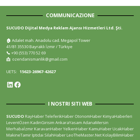
COMMUNICAZIONE
SUCUDO Dijital Medya Reklam Ajansı Hizmetleri Ltd. Şti.
🏠
Adalet mah. Anadolu cad. Megapol Tower
41/81 35530 Bayraklı İzmir / Türkiye
📞
+90 (553) 770 52 69
📩
ozendanismanlik@gmail.com
UETS:
15623-26967-42627
I NOSTRI SITI WEB
SUCUDO
RayHaber
TeleferikHaber
OtonomHaber
KimyaHaberleri
LeventÖzen
KadinGirisim
AnkaraYasam
AdanaMersin
Merhabaİzmir
KaravanHaber
YelkenHaber
KamuHaber
UcakHaber
MakineTamir
Iptidai
SilahHaber
LeoTheMaster.Net
KolayBilimHaber