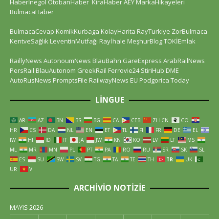
HaberInegol
OtobanHaber
KiraHaber
AEY
MarkaHikayeleri
BulmacaHaber
BulmacaCevap
KomikKurbaga
KolayHarita
RayTurkiye
ZorBulmaca
KentveSağlık
LeventinMutfağı
Rayİhale
MeşhurBlog
TOKİEmlak
RaillyNews
AutonoumNews
BlauBahn
GareExpress
ArabRailNews
PersRail
BlauAutonom
GreekRail
Ferrovie24
StiriHub
DME
AutoRusNews
PromptsFile
RailwayNews EU
Podgorica Today
LINGUE
AR
AZ
BN
BS
BG
CA
CEB
ZH-CN
CO
HR
CS
DA
NL
EN
ET
TL
FI
FR
DE
EL
IW
HI
ID
IT
JA
JW
KN
KO
LV
LT
MS
ML
MR
MN
PL
PT
PA
RO
RU
SR
SK
SL
ES
SU
SW
SV
TG
TA
TE
TH
TR
UK
UR
VI
ARCHIVIO NOTIZIE
MAYIS 2026