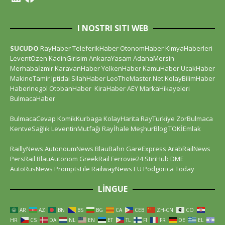
I NOSTRI SITI WEB
SUCUDO
RayHaber
TeleferikHaber
OtonomHaber
KimyaHaberleri
LeventÖzen
KadinGirisim
AnkaraYasam
AdanaMersin
Merhabaİzmir
KaravanHaber
YelkenHaber
KamuHaber
UcakHaber
MakineTamir
Iptidai
SilahHaber
LeoTheMaster.Net
KolayBilimHaber
HaberInegol
OtobanHaber
KiraHaber
AEY
MarkaHikayeleri
BulmacaHaber
BulmacaCevap
KomikKurbaga
KolayHarita
RayTurkiye
ZorBulmaca
KentveSağlık
LeventinMutfağı
Rayİhale
MeşhurBlog
TOKİEmlak
RaillyNews
AutonoumNews
BlauBahn
GareExpress
ArabRailNews
PersRail
BlauAutonom
GreekRail
Ferrovie24
StiriHub
DME
AutoRusNews
PromptsFile
RailwayNews EU
Podgorica Today
LINGUE
AR
AZ
BN
BS
BG
CA
CEB
ZH-CN
CO
HR
CS
DA
NL
EN
ET
TL
FI
FR
DE
EL