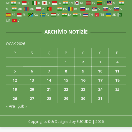
IW
HI
ID
IT
JA
JW
KN
KO
LV
LT
MS
ML
MR
MN
PL
PT
PA
RO
RU
SR
SK
SL
ES
SU
SW
SV
TG
TA
TE
TH
TR
UK
UR
VI
ARCHIVIO NOTIZIE
OCAK 2026
P
S
Ç
P
C
C
P
1
2
3
4
5
6
7
8
9
10
11
12
13
14
15
16
17
18
19
20
21
22
23
24
25
26
27
28
29
30
31
« Ara
Şub »
Copyrights © & Designed by
SUCUDO
| 2026