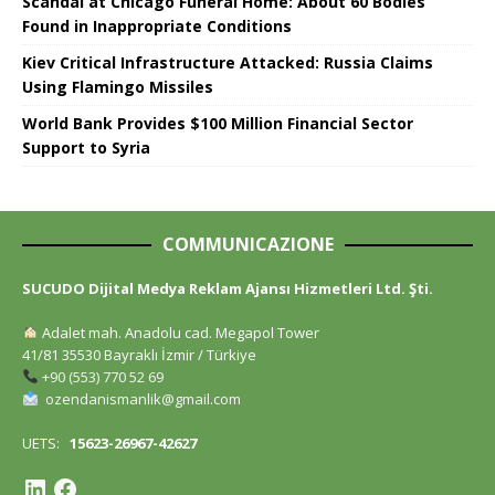
Scandal at Chicago Funeral Home: About 60 Bodies
Found in Inappropriate Conditions
Kiev Critical Infrastructure Attacked: Russia Claims
Using Flamingo Missiles
World Bank Provides $100 Million Financial Sector
Support to Syria
COMMUNICAZIONE
SUCUDO Dijital Medya Reklam Ajansı Hizmetleri Ltd. Şti.
Adalet mah. Anadolu cad. Megapol Tower
41/81 35530 Bayraklı İzmir / Türkiye
+90 (553) 770 52 69
ozendanismanlik@gmail.com
UETS:
15623-26967-42627