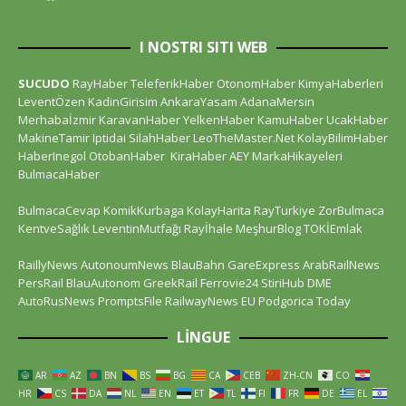
I NOSTRI SITI WEB
SUCUDO
RayHaber
TeleferikHaber
OtonomHaber
KimyaHaberleri
LeventÖzen
KadinGirisim
AnkaraYasam
AdanaMersin
Merhabaİzmir
KaravanHaber
YelkenHaber
KamuHaber
UcakHaber
MakineTamir
Iptidai
SilahHaber
LeoTheMaster.Net
KolayBilimHaber
HaberInegol
OtobanHaber
KiraHaber
AEY
MarkaHikayeleri
BulmacaHaber
BulmacaCevap
KomikKurbaga
KolayHarita
RayTurkiye
ZorBulmaca
KentveSağlık
LeventinMutfağı
Rayİhale
MeşhurBlog
TOKİEmlak
RaillyNews
AutonoumNews
BlauBahn
GareExpress
ArabRailNews
PersRail
BlauAutonom
GreekRail
Ferrovie24
StiriHub
DME
AutoRusNews
PromptsFile
RailwayNews EU
Podgorica Today
LINGUE
AR
AZ
BN
BS
BG
CA
CEB
ZH-CN
CO
HR
CS
DA
NL
EN
ET
TL
FI
FR
DE
EL