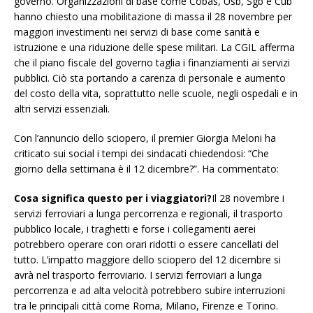
governo. Organizzazioni di base come Cobas, Usb, Sgb e Cub
hanno chiesto una mobilitazione di massa il 28 novembre per
maggiori investimenti nei servizi di base come sanità e
istruzione e una riduzione delle spese militari. La CGIL afferma
che il piano fiscale del governo taglia i finanziamenti ai servizi
pubblici. Ciò sta portando a carenza di personale e aumento
del costo della vita, soprattutto nelle scuole, negli ospedali e in
altri servizi essenziali.
Con l’annuncio dello sciopero, il premier Giorgia Meloni ha
criticato sui social i tempi dei sindacati chiedendosi: “Che
giorno della settimana è il 12 dicembre?”. Ha commentato:
Cosa significa questo per i viaggiatori?
Il 28 novembre i
servizi ferroviari a lunga percorrenza e regionali, il trasporto
pubblico locale, i traghetti e forse i collegamenti aerei
potrebbero operare con orari ridotti o essere cancellati del
tutto. L’impatto maggiore dello sciopero del 12 dicembre si
avrà nel trasporto ferroviario. I servizi ferroviari a lunga
percorrenza e ad alta velocità potrebbero subire interruzioni
tra le principali città come Roma, Milano, Firenze e Torino.