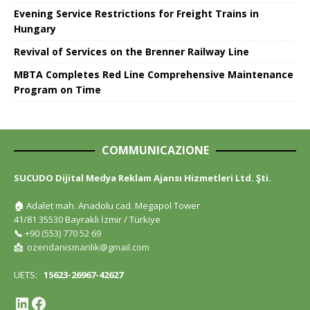
Evening Service Restrictions for Freight Trains in
Hungary
Revival of Services on the Brenner Railway Line
MBTA Completes Red Line Comprehensive Maintenance
Program on Time
COMMUNICAZIONE
SUCUDO Dijital Medya Reklam Ajansı Hizmetleri Ltd. Şti.
🏠
Adalet mah. Anadolu cad. Megapol Tower
41/81 35530 Bayraklı İzmir / Türkiye
📞
+90 (553) 770 52 69
📩
ozendanismanlik@gmail.com
UETS:
15623-26967-42627