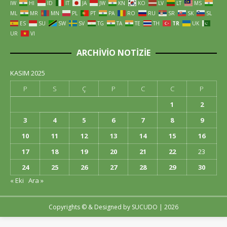
IW
HI
ID
IT
JA
JW
KN
KO
LV
LT
MS
ML
MR
MN
PL
PT
PA
RO
RU
SR
SK
SL
ES
SU
SW
SV
TG
TA
TE
TH
TR
UK
UR
VI
ARCHIVIO NOTIZIE
KASIM 2025
P
S
Ç
P
C
C
P
1
2
3
4
5
6
7
8
9
10
11
12
13
14
15
16
17
18
19
20
21
22
23
24
25
26
27
28
29
30
« Eki
Ara »
Copyrights © & Designed by
SUCUDO
| 2026