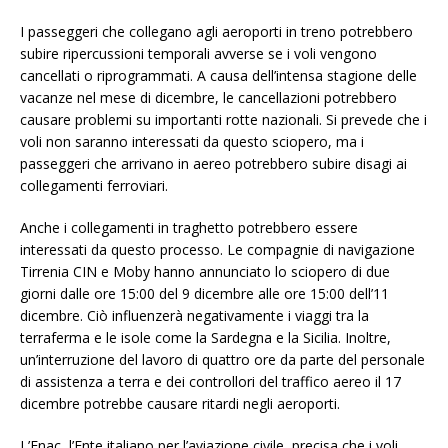
I passeggeri che collegano agli aeroporti in treno potrebbero
subire ripercussioni temporali avverse se i voli vengono
cancellati o riprogrammati. A causa dell’intensa stagione delle
vacanze nel mese di dicembre, le cancellazioni potrebbero
causare problemi su importanti rotte nazionali. Si prevede che i
voli non saranno interessati da questo sciopero, ma i
passeggeri che arrivano in aereo potrebbero subire disagi ai
collegamenti ferroviari.
Anche i collegamenti in traghetto potrebbero essere
interessati da questo processo. Le compagnie di navigazione
Tirrenia CIN e Moby hanno annunciato lo sciopero di due
giorni dalle ore 15:00 del 9 dicembre alle ore 15:00 dell’11
dicembre. Ciò influenzerà negativamente i viaggi tra la
terraferma e le isole come la Sardegna e la Sicilia. Inoltre,
un’interruzione del lavoro di quattro ore da parte del personale
di assistenza a terra e dei controllori del traffico aereo il 17
dicembre potrebbe causare ritardi negli aeroporti.
L’Enac, l’Ente italiano per l’aviazione civile, precisa che i voli