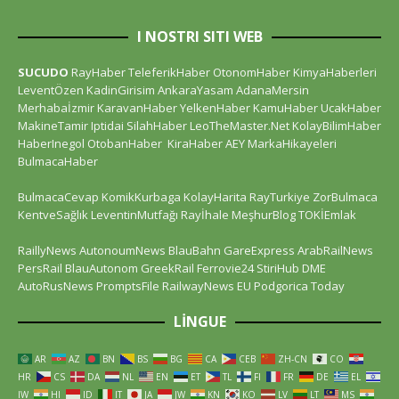
I NOSTRI SITI WEB
SUCUDO
RayHaber
TeleferikHaber
OtonomHaber
KimyaHaberleri
LeventÖzen
KadinGirisim
AnkaraYasam
AdanaMersin
Merhabaİzmir
KaravanHaber
YelkenHaber
KamuHaber
UcakHaber
MakineTamir
Iptidai
SilahHaber
LeoTheMaster.Net
KolayBilimHaber
HaberInegol
OtobanHaber
KiraHaber
AEY
MarkaHikayeleri
BulmacaHaber
BulmacaCevap
KomikKurbaga
KolayHarita
RayTurkiye
ZorBulmaca
KentveSağlık
LeventinMutfağı
Rayİhale
MeşhurBlog
TOKİEmlak
RaillyNews
AutonoumNews
BlauBahn
GareExpress
ArabRailNews
PersRail
BlauAutonom
GreekRail
Ferrovie24
StiriHub
DME
AutoRusNews
PromptsFile
RailwayNews EU
Podgorica Today
LINGUE
AR
AZ
BN
BS
BG
CA
CEB
ZH-CN
CO
HR
CS
DA
NL
EN
ET
TL
FI
FR
DE
EL
IW
HI
ID
IT
JA
JW
KN
KO
LV
LT
MS