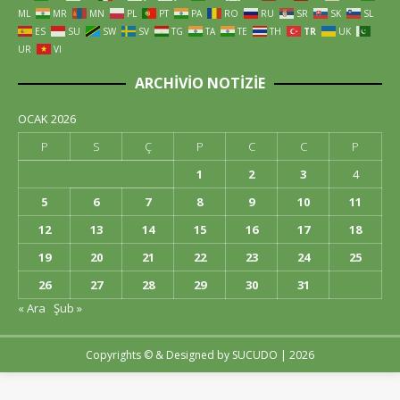
ML
MR
MN
PL
PT
PA
RO
RU
SR
SK
SL
ES
SU
SW
SV
TG
TA
TE
TH
TR
UK
UR
VI
ARCHIVIO NOTIZIE
OCAK 2026
P
S
Ç
P
C
C
P
1
2
3
4
5
6
7
8
9
10
11
12
13
14
15
16
17
18
19
20
21
22
23
24
25
26
27
28
29
30
31
« Ara
Şub »
Copyrights © & Designed by
SUCUDO
| 2026