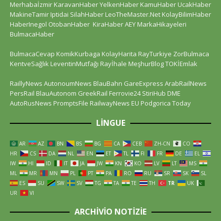
Merhabaİzmir
KaravanHaber
YelkenHaber
KamuHaber
UcakHaber
MakineTamir
Iptidai
SilahHaber
LeoTheMaster.Net
KolayBilimHaber
HaberInegol
OtobanHaber
KiraHaber
AEY
MarkaHikayeleri
BulmacaHaber
BulmacaCevap
KomikKurbaga
KolayHarita
RayTurkiye
ZorBulmaca
KentveSağlık
LeventinMutfağı
Rayİhale
MeşhurBlog
TOKİEmlak
RaillyNews
AutonoumNews
BlauBahn
GareExpress
ArabRailNews
PersRail
BlauAutonom
GreekRail
Ferrovie24
StiriHub
DME
AutoRusNews
PromptsFile
RailwayNews EU
Podgorica Today
LINGUE
AR
AZ
BN
BS
BG
CA
CEB
ZH-CN
CO
HR
CS
DA
NL
EN
ET
TL
FI
FR
DE
EL
IW
HI
ID
IT
JA
JW
KN
KO
LV
LT
MS
ML
MR
MN
PL
PT
PA
RO
RU
SR
SK
SL
ES
SU
SW
SV
TG
TA
TE
TH
TR
UK
UR
VI
ARCHIVIO NOTIZIE