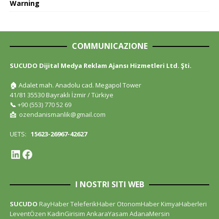
Warning
COMMUNICAZIONE
SUCUDO Dijital Medya Reklam Ajansı Hizmetleri Ltd. Şti.
🏠
Adalet mah. Anadolu cad. Megapol Tower
41/81 35530 Bayraklı İzmir / Türkiye
📞
+90 (553) 770 52 69
📩
ozendanismanlik@gmail.com
UETS:
15623-26967-42627
I NOSTRI SITI WEB
SUCUDO
RayHaber
TeleferikHaber
OtonomHaber
KimyaHaberleri
LeventÖzen
KadinGirisim
AnkaraYasam
AdanaMersin