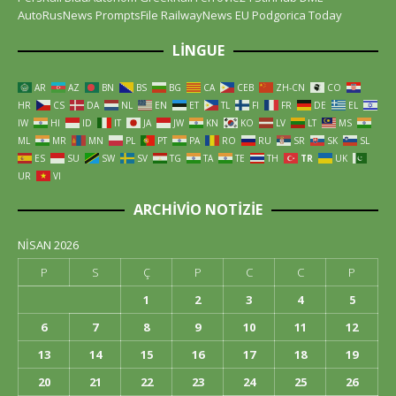
AutoRusNews
PromptsFile
RailwayNews EU
Podgorica Today
LINGUE
AR
AZ
BN
BS
BG
CA
CEB
ZH-CN
CO
HR
CS
DA
NL
EN
ET
TL
FI
FR
DE
EL
IW
HI
ID
IT
JA
JW
KN
KO
LV
LT
MS
ML
MR
MN
PL
PT
PA
RO
RU
SR
SK
SL
ES
SU
SW
SV
TG
TA
TE
TH
TR
UK
UR
VI
ARCHIVIO NOTIZIE
NISAN 2026
P
S
Ç
P
C
C
P
1
2
3
4
5
6
7
8
9
10
11
12
13
14
15
16
17
18
19
20
21
22
23
24
25
26