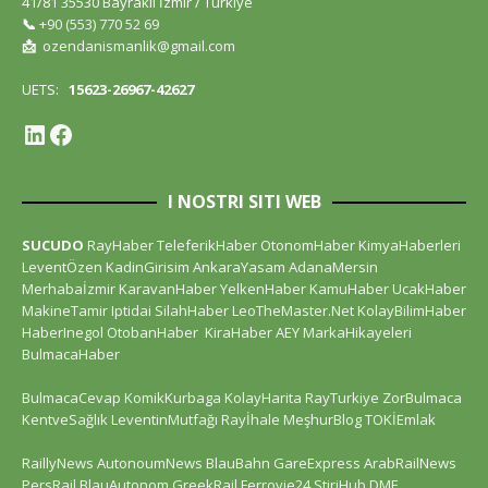
41/81 35530 Bayraklı İzmir / Türkiye
📞
+90 (553) 770 52 69
📩
ozendanismanlik@gmail.com
UETS:
15623-26967-42627
I NOSTRI SITI WEB
SUCUDO
RayHaber
TeleferikHaber
OtonomHaber
KimyaHaberleri
LeventÖzen
KadinGirisim
AnkaraYasam
AdanaMersin
Merhabaİzmir
KaravanHaber
YelkenHaber
KamuHaber
UcakHaber
MakineTamir
Iptidai
SilahHaber
LeoTheMaster.Net
KolayBilimHaber
HaberInegol
OtobanHaber
KiraHaber
AEY
MarkaHikayeleri
BulmacaHaber
BulmacaCevap
KomikKurbaga
KolayHarita
RayTurkiye
ZorBulmaca
KentveSağlık
LeventinMutfağı
Rayİhale
MeşhurBlog
TOKİEmlak
RaillyNews
AutonoumNews
BlauBahn
GareExpress
ArabRailNews
PersRail
BlauAutonom
GreekRail
Ferrovie24
StiriHub
DME